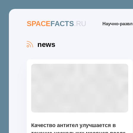
SPACE
FACTS
.RU
Научно-разв
news
Качество антител улучшается в