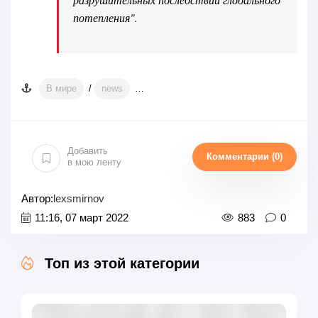
потепления".
В мире
/
news
Источник/автор фото: pixabay.com
И
Добавить
Комментарии (0)
в мою ленту
Автор:
lexsmirnov
11:16, 07 март 2022
883
0
Топ из этой категории