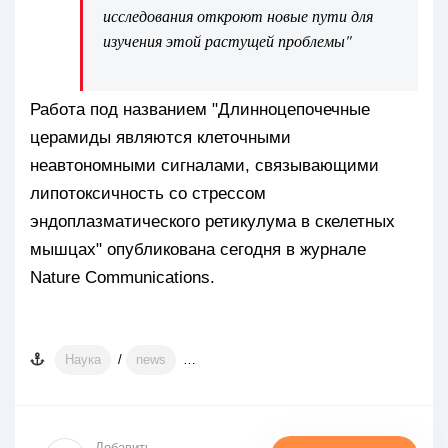
исследования откроют новые пути для
изучения этой растущей проблемы"
Работа под названием "Длинноцепочечные
церамиды являются клеточными
неавтономными сигналами, связывающими
липотоксичность со стрессом
эндоплазматического ретикулума в скелетных
мышцах" опубликована сегодня в журнале
Nature Communications.
Наука
/
news
Источник/автор фото: pixabay.com
Ис
Добавить